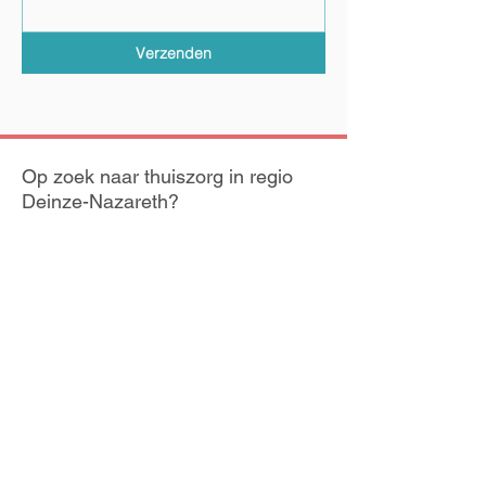
Verzenden
Op zoek naar thuiszorg in regio
Deinze-Nazareth?
24/24u bereikbaar
+
09/344 32 04
Medisch kabinet
Prijkelhoek 30,
9800 Deinze
Afspraak
Na telefonisch overleg
Tarieven