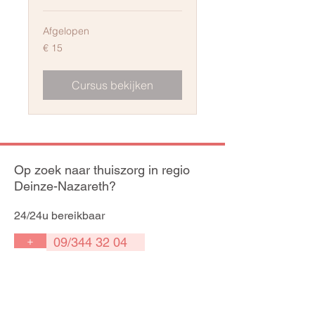
Afgelopen
15
€ 15
euro
Cursus bekijken
Op zoek naar thuiszorg in regio
Deinze-Nazareth?
24/24u bereikbaar
+
09/344 32 04
Medisch kabinet
Prijkelhoek 30,
9800 Deinze